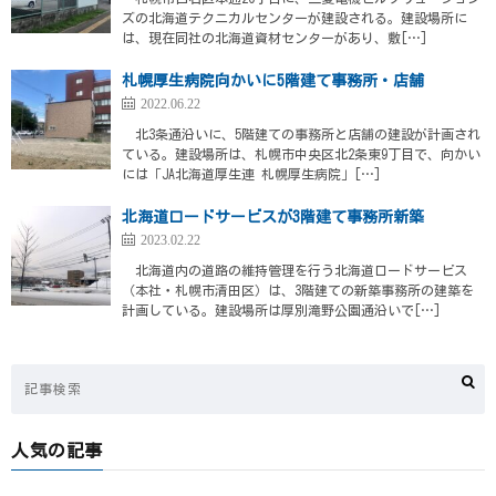
ズの北海道テクニカルセンターが建設される。建設場所に
は、現在同社の北海道資材センターがあり、敷[…]
札幌厚生病院向かいに5階建て事務所・店舗
2022.06.22
北3条通沿いに、5階建ての事務所と店舗の建設が計画され
ている。建設場所は、札幌市中央区北2条東9丁目で、向かい
には「JA北海道厚生連 札幌厚生病院」[…]
北海道ロードサービスが3階建て事務所新築
2023.02.22
北海道内の道路の維持管理を行う北海道ロードサービス
（本社・札幌市清田区）は、3階建ての新築事務所の建築を
計画している。建設場所は厚別滝野公園通沿いで[…]
人気の記事