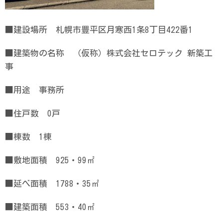
■建設場所 札幌市豊平区月寒西1条8丁目422番1
■建築物の名称 （仮称）株式会社セロテック 新築工
事
■用途 事務所
■住戸数 0戸
■棟数 1棟
■敷地面積 925・99㎡
■延べ面積 1788・35㎡
■建築面積 553・40㎡