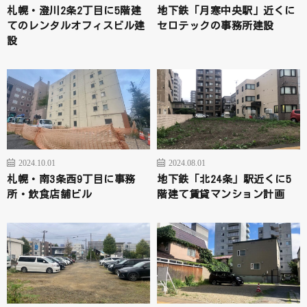
札幌・澄川2条2丁目に5階建
地下鉄「月寒中央駅」近くに
てのレンタルオフィスビル建
セロテックの事務所建設
設
2024.10.01
2024.08.01
札幌・南3条西9丁目に事務
地下鉄「北24条」駅近くに5
所・飲食店舗ビル
階建て賃貸マンション計画