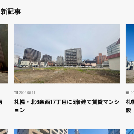
最新記事
2026.06.11
20
画
札幌・北6条西17丁目に5階建て賃貸マンシ
札
ョン
設