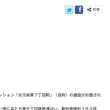
共有
マンション「北15条東７丁目MS」（仮称）の建設が計画され
い側にあたる東８丁目篠路通沿い。敷地面積約１６３坪