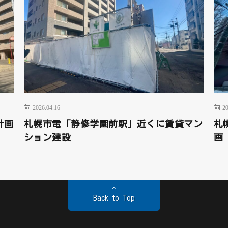
2026.04.16
20
計画
札幌市電「静修学園前駅」近くに賃貸マン
札
ション建設
画
Back to Top