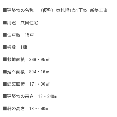
■建築物の名称 （仮称）東札幌1条1丁MS 新築工事
■用途 共同住宅
■住戸数 15戸
■棟数 1棟
■敷地面積 349・95㎡
■延べ面積 804・16㎡
■建築面積 171・30㎡
■建築物の高さ 13・240m
■軒の高さ 13・040m