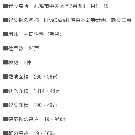
■建設場所 札幌市中央区南7条西8丁目1－19
■建築物の名称 LiveCasa札幌東本願寺計画 新築工事
■用途 共同住宅（賃貸）
■住戸数 26戸
■棟数 1棟
■敷地面積 268・36㎡
■延べ面積 1314・46㎡
■建築面積 190・48㎡
■建築物の高さ 19・960m
■軒の高さ 19・660m